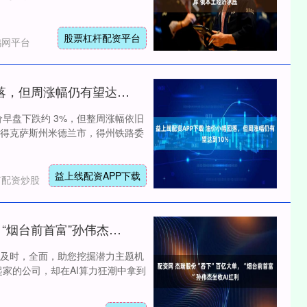
股票杠杆配资平台
鸿网平台
益上线配资APP下载 油价小幅回落，但周涨幅仍有望达到10%
早盘下跌约 3%，但整周涨幅依旧
日，美国得克萨斯州米德兰市，得州铁路委
益上线配资APP下载
何配资炒股
配资网 杰瑞股份“吞下”百亿大单，“烟台前首富”孙伟杰坐收AI红利
沪深300
4694.44
及时，全面，助您挖掘潜力主题机
1.42%
43.13
0.93%
起家的公司，却在AI算力狂潮中拿到