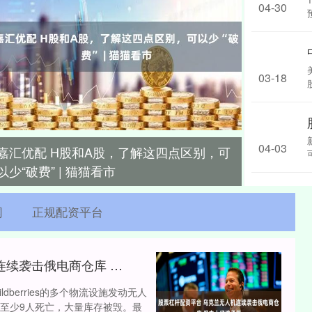
04-30
03-18
04-03
嘉汇优配 H股和A股，了解这四点区别，可
以少“破费” | 猫猫看市
网
正规配资平台
股票杠杆配资平台 乌克兰无人机连续袭击俄电商仓库 俄本土经济承压
berries的多个物流设施发动无人
至少9人死亡，大量库存被毁。最