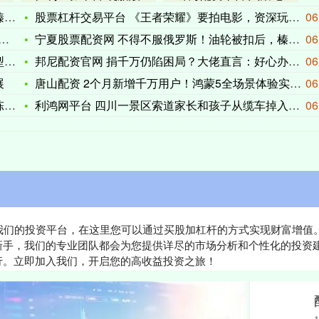
复
股票杠杆交易平台 《王者荣耀》要拍电影，资深玩家沈腾任监工
06
宁夏股票配资网 不得不服俄罗斯！油轮被扣后，榛树高超连夜报复
06
迈
邦尼配资官网 捐千万仍陷困局？大佬直言：好心办坏事，不如退一
06
展
唐山配资 2个月新增千万用户！鸿蒙5全场景体验实力圈粉！
06
合
利鸿网平台 四川一景区索道家长和孩子从缆车掉入防护网，景区回
06
访问我们的投资平台，在这里您可以通过买股加杠杆的方式实现财富增
新手，我们的专业团队都会为您提供详尽的市场分析和个性化的投资
行。立即加入我们，开启您的高收益投资之旅！