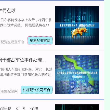
主罚点球
0日在赛前发布会上表示，梅西仍将
做出战术调整。 阿根廷队将在11
星速配资官网
：配资交易宝平台
杠杆配资公司平台 长沙通报体育局干部占车位事件处理结果
占用他人车位引发纠纷。对此，长沙
属地街道等部门参加的联合调查组
杠杆配资公司平台
京股票配资网
贝赢网配资平台 上海地铁：今日18时起，2、5、16号线及浦江线限速运行；后续或将扩大限速运营范围