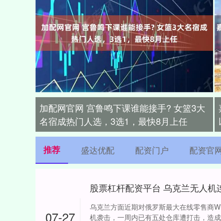
加配网官网 宫鲁鸣下课谁能接手? 女篮3大
名宿成热门人选，3选1，最快8月上任
推荐
盛达优配
配资门户
配资官
乌克兰方面近期对俄罗斯最大在线零售商Wild
07-27
机袭击，一周内已有五处仓库遭打击，造成