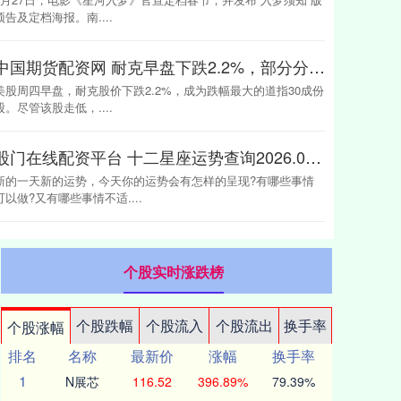
预告及定档海报。南....
中国期货配资网 耐克早盘下跌2.2%，部分分析师认为该股有望继续上涨
美股周四早盘，耐克股价下跌2.2%，成为跌幅最大的道指30成份
股。尽管该股走低，....
股门在线配资平台 十二星座运势查询2026.04.04
新的一天新的运势，今天你的运势会有怎样的呈现?有哪些事情
可以做?又有哪些事情不适....
个股实时涨跌榜
个股跌幅
个股流入
个股流出
换手率
个股涨幅
排名
名称
最新价
涨幅
换手率
1
N展芯
116.52
396.89%
79.39%