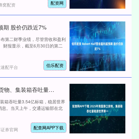
配资网
蜂窝配资
利超预期 股价仍跌近7%
lf公布第二财季业绩，尽管营收和盈利
 财报显示，截至6月30日的第二
伯乐配资
大速配平台
配查网APP下载 2025年我国港口货物、集装箱吞吐量稳居世界第一
集装箱吞吐量3.54亿标箱，稳居世界
的消息。当天上午，交通运输部在北
配查网APP下载
林证券官网