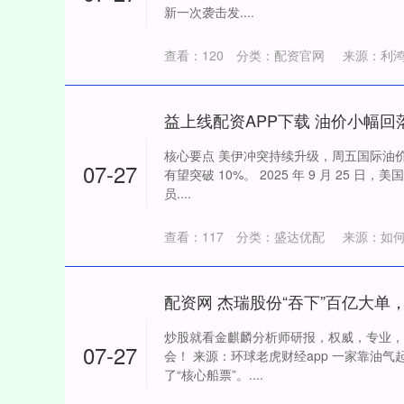
新一次袭击发....
查看：
120
分类：
配资官网
来源：利
核心要点 美伊冲突持续升级，周五国际油价
07-27
有望突破 10%。 2025 年 9 月 25 
员....
查看：
117
分类：
盛达优配
来源：如
深证成指
14311.01
炒股就看金麒麟分析师研报，权威，专业，
39.68
1.02%
200.89
07-27
会！ 来源：环球老虎财经app 一家靠油气
了“核心船票”。....