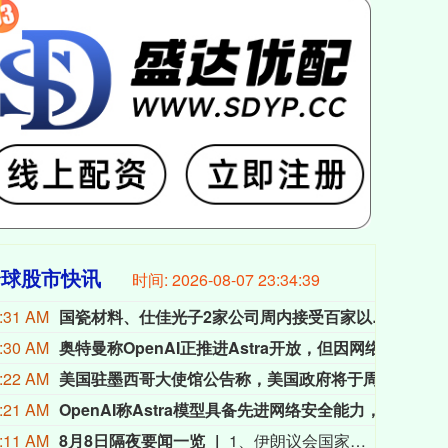
全球股市快讯
时间:
2026-08-07 23:34:40
:31 AM
国瓷材料、仕佳光子2家公司周内接受百家以上机构调研
本周
:30 AM
奥特曼称OpenAI正推进Astra开放，但因网络安全风险需延后部署
当地时
:22 AM
美国驻墨西哥大使馆公告称，美国政府将于周六恢复在米却肯州的公务活动。
美国
:21 AM
OpenAI称Astra模型具备先进网络安全能力，已启动强化防控措施
Ope
:11 AM
8月8日隔夜要闻一览
1、伊朗议会国家安全与外交政策委员会发言人哈桑·卡什卡维表示，伊朗与阿曼已明确霍尔木兹海峡航运相关的谅解备忘录的总体框架，最终文本及具体细节将于近期对外公布。 2、当地时间7日，伊朗总统佩泽希齐扬在就职两周年之际发表讲话，就地区局势、外交谈判及国内政治等多个问题阐述立场。谈及近期伊美停火谅解备忘录，他透露伊朗未在谈判中作出任何让步。 3、美国官员表示，阿曼与伊朗在霍尔木兹海峡问题上已取得进展，预计很快将达成协议。一旦宣布达成恢复不受阻碍的商业航运的协议，美国将解除对伊朗港口的封锁。美国的行动将继续视实际表现而定，并与伊朗履行承诺的情况挂钩。 4、当地时间8月7日，美国总统特朗普在社交平台“真实社交”发文称，将立即就联邦上诉法院阻止白宫宴会厅项目的裁决向美国最高法院提出上诉，并称该裁决“出于政治动机且违法”。 5、美国利率期货市场对美联储9月加息的预期概率有所下降。定价显示预计到12月加息幅度仅为28个基点，低于非农就业数据公布前的32个基点。 6、美联储主席凯文·沃什上任后首个完整月份的日程显示，他曾与议员、白宫官员和私营部门经济学家通话或会谈，但没有显示与美国总统唐纳德·特朗普有任何通话或会谈。 7、SpaceX宣布将联合特斯拉在美国得州启动Terafab AI芯片超级工厂项目，初期投资168亿美元，未来扩建完成后总投资预计增至1190亿美元。 8、特朗普在最高法院遭遇挫折后，仍继续推进解雇美联储理事丽莎·库克的尝试。 9、OpenAI表示，不能排除其即将推出的模型Astra具备“关键性”网络能力，这促使OpenAI扩大安全测试范围，并暂停不符合更严格安全要求的内部活动。