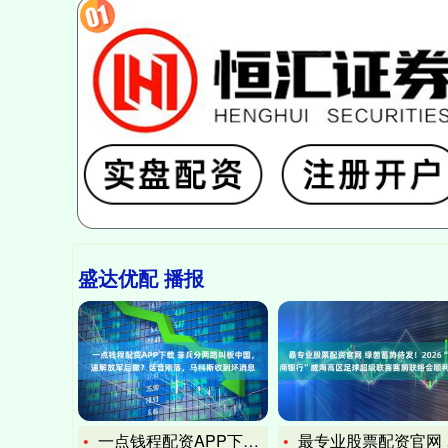
盛达优配 播报
一点钱程配资APP下载 菲兵分两路叫板中国，逼解放军后撤？话
最专业股票配资官网 绿茵蓄势待发！2026“招商银行”威海高