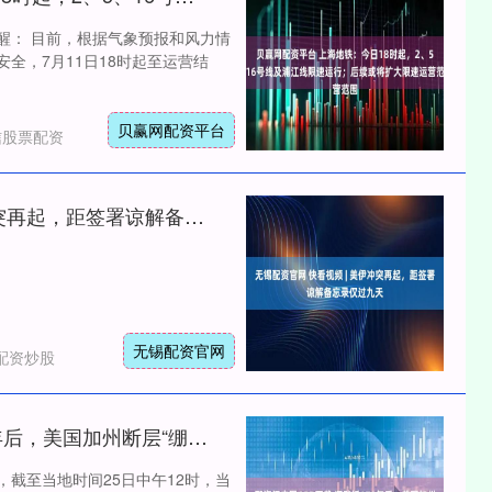
行提醒： 目前，根据气象预报和风力情
全，7月11日18时起至运营结
贝赢网配资平台
信股票配资
无锡配资官网 快看视频 | 美伊冲突再起，距签署谅解备忘录仅过九天
无锡配资官网
配资炒股
配资门户网APP下载 沉默近170年后，美国加州断层“绷到”1000年来最紧，大地震风险有多高
，截至当地时间25日中午12时，当