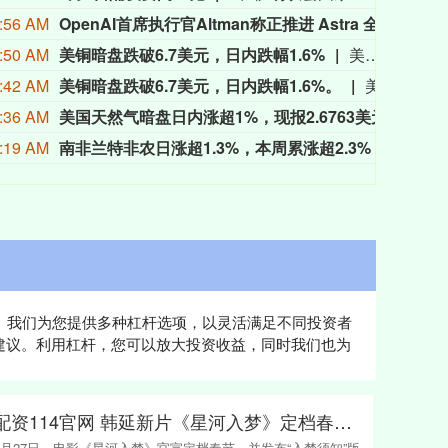
:56 AM
OpenAI首席执行官Altman称正推进 Astra 全面开放使用。
Ope
:50 AM
美铜暗盘跌破6.7美元，日内跌幅1.6%
美铜暗盘跌破6.7美元，日内跌幅1.6%。
:42 AM
美铜暗盘跌破6.7美元，日内跌幅1.6%。
美铜暗盘跌破6.7美元，日内跌幅1.6%。
:36 AM
美国天然气暗盘日内涨超1%，现报2.6763美元。
美国天
:19 AM
南非兰特非农日涨超1.3%，本周累涨超2.3%
周五（8
值。我们为您提供多种杠杆选项，以灵活满足不同投资者
建议。利用杠杆，您可以放大投资收益，同时我们也为
配资114官网 韩延新片《星河入梦》定档春节，王鹤棣宋茜领衔主演
1月27日，电影《星河入梦》官宣定档春节，并发布“入梦须知”版