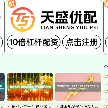
07
07
07
07
恒利证券平台 硬脂酸甘油酯：工业领域的多面手
珠海配资平台 六集纪录片《回家》即将开播：山河已无恙，英雄归
07